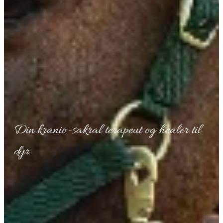
Din kranio-sakral terapeut og healer til
dyr