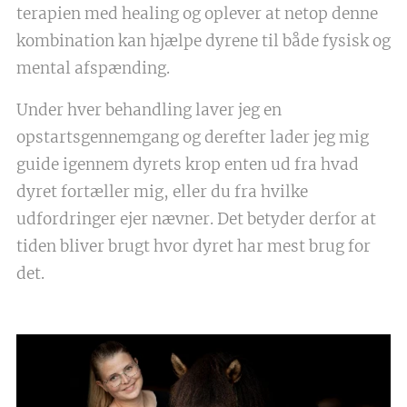
terapien med healing og oplever at netop denne
kombination kan hjælpe dyrene til både fysisk og
mental afspænding.
Under hver behandling laver jeg en
opstartsgennemgang og derefter lader jeg mig
guide igennem dyrets krop enten ud fra hvad
dyret fortæller mig, eller du fra hvilke
udfordringer ejer nævner. Det betyder derfor at
tiden bliver brugt hvor dyret har mest brug for
det.