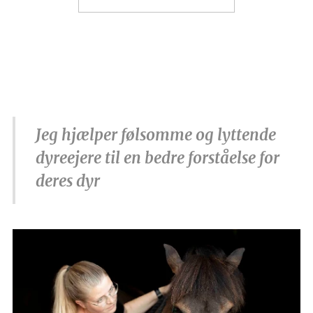
Jeg hjælper følsomme og lyttende
dyreejere til en bedre forståelse for
deres dyr